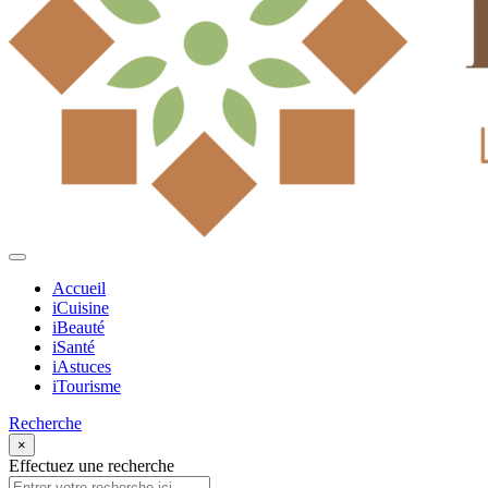
Accueil
iCuisine
iBeauté
iSanté
iAstuces
iTourisme
Recherche
×
Effectuez une recherche