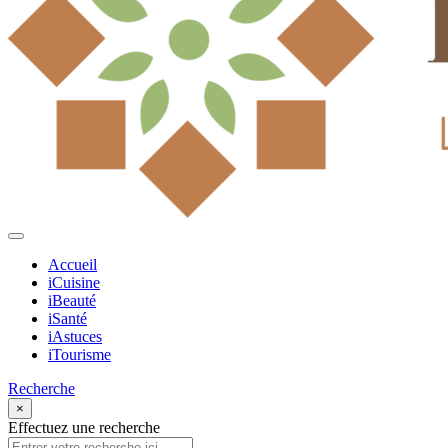
Accueil
iCuisine
iBeauté
iSanté
iAstuces
iTourisme
Recherche
×
Effectuez une recherche