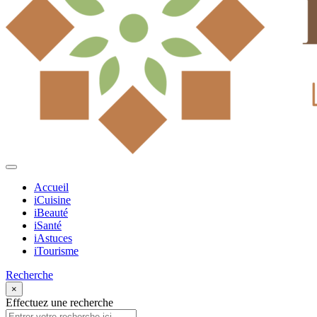
Accueil
iCuisine
iBeauté
iSanté
iAstuces
iTourisme
Recherche
×
Effectuez une recherche