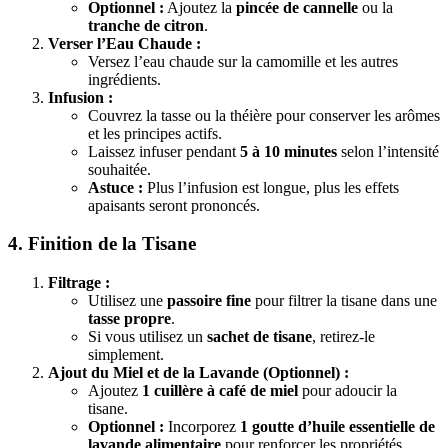
Optionnel :
Ajoutez la
pincée de cannelle
ou la
tranche de citron
.
Verser l’Eau Chaude :
Versez l’eau chaude sur la camomille et les autres
ingrédients.
Infusion :
Couvrez la tasse ou la théière pour conserver les arômes
et les principes actifs.
Laissez infuser pendant
5 à 10 minutes
selon l’intensité
souhaitée.
Astuce :
Plus l’infusion est longue, plus les effets
apaisants seront prononcés.
4. Finition de la Tisane
Filtrage :
Utilisez une
passoire fine
pour filtrer la tisane dans une
tasse propre
.
Si vous utilisez un
sachet de tisane
, retirez-le
simplement.
Ajout du Miel et de la Lavande (Optionnel) :
Ajoutez
1 cuillère à café de miel
pour adoucir la
tisane.
Optionnel :
Incorporez
1 goutte d’huile essentielle de
lavande alimentaire
pour renforcer les propriétés