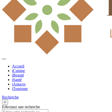
Accueil
iCuisine
iBeauté
iSanté
iAstuces
iTourisme
Recherche
×
Effectuez une recherche