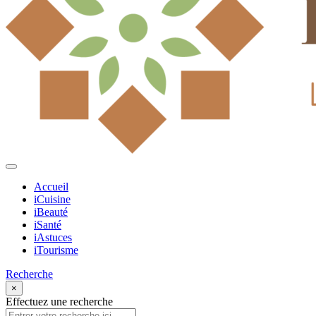
Accueil
iCuisine
iBeauté
iSanté
iAstuces
iTourisme
Recherche
×
Effectuez une recherche