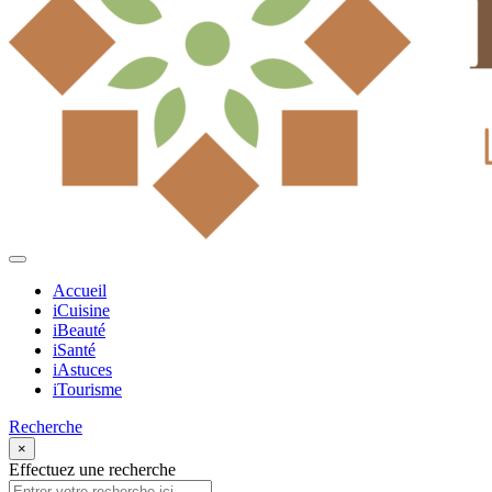
Accueil
iCuisine
iBeauté
iSanté
iAstuces
iTourisme
Recherche
×
Effectuez une recherche