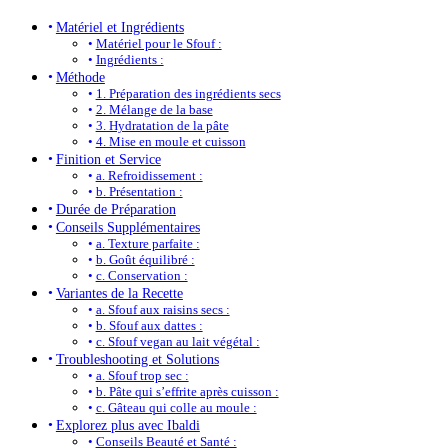
Matériel et Ingrédients
Matériel pour le Sfouf :
Ingrédients :
Méthode
1. Préparation des ingrédients secs
2. Mélange de la base
3. Hydratation de la pâte
4. Mise en moule et cuisson
Finition et Service
a. Refroidissement :
b. Présentation :
Durée de Préparation
Conseils Supplémentaires
a. Texture parfaite :
b. Goût équilibré :
c. Conservation :
Variantes de la Recette
a. Sfouf aux raisins secs :
b. Sfouf aux dattes :
c. Sfouf vegan au lait végétal :
Troubleshooting et Solutions
a. Sfouf trop sec :
b. Pâte qui s’effrite après cuisson :
c. Gâteau qui colle au moule :
Explorez plus avec Ibaldi
Conseils Beauté et Santé :