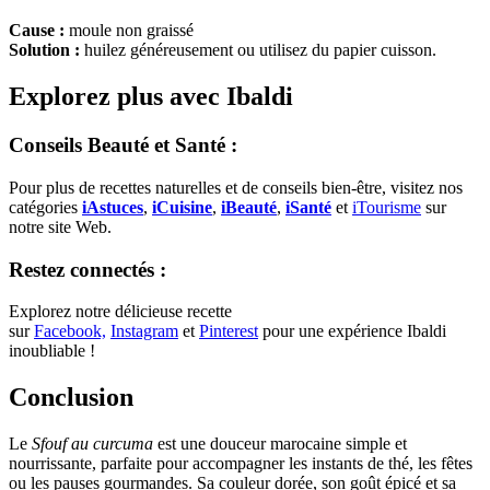
Cause :
moule non graissé
Solution :
huilez généreusement ou utilisez du papier cuisson.
Explorez plus avec Ibaldi
Conseils Beauté et Santé :
Pour plus de recettes naturelles et de conseils bien-être, visitez nos
catégories
iAstuces
,
iCuisine
,
iBeauté
,
iSanté
et
iTourisme
sur
notre site Web.
Restez connectés :
Explorez notre délicieuse recette
sur
Facebook,
Instagram
et
Pinterest
pour une expérience Ibaldi
inoubliable !
Conclusion
Le
Sfouf au curcuma
est une douceur marocaine simple et
nourrissante, parfaite pour accompagner les instants de thé, les fêtes
ou les pauses gourmandes. Sa couleur dorée, son goût épicé et sa