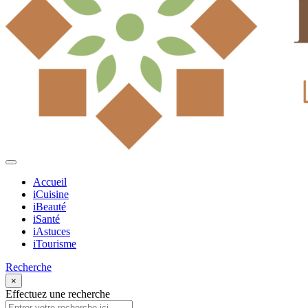
Accueil
iCuisine
iBeauté
iSanté
iAstuces
iTourisme
Recherche
×
Effectuez une recherche