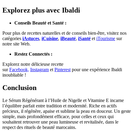
Explorez plus avec Ibaldi
Conseils Beauté et Santé :
Pour plus de recettes naturelles et de conseils bien-être, visitez nos
catégories
iAstuces
,
iCuisine
,
iBeauté
,
iSanté
et
iTourisme
sur
notre site Web.
Restez Connectés :
Explorez notre délicieuse recette
sur
Facebook,
Instagram
et
Pinterest
pour une expérience Ibaldi
inoubliable !
Conclusion
Le Sérum Régénérant à l’Huile de Nigelle et Vitamine E incarne
l’équilibre parfait entre tradition et modernité. Riche en actifs
précieux, il régénère, apaise et sublime la peau en douceur. Un geste
simple, mais profondément efficace, pour celles et ceux qui
souhaitent retrouver une peau lumineuse et revitalisée, dans le
respect des rituels de beauté marocains.