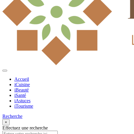
Accueil
iCuisine
iBeauté
iSanté
iAstuces
iTourisme
Recherche
×
Effectuez une recherche