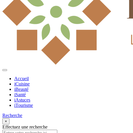
Accueil
iCuisine
iBeauté
iSanté
iAstuces
iTourisme
Recherche
×
Effectuez une recherche