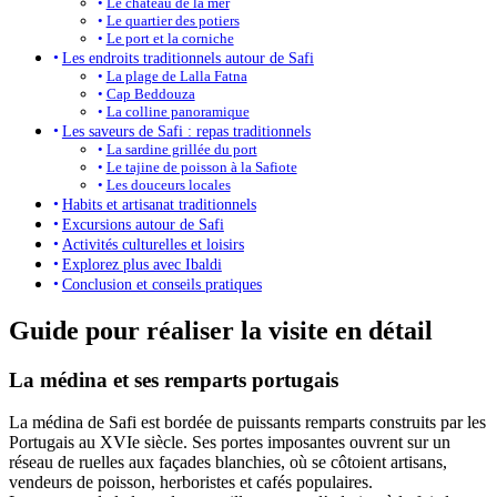
Le château de la mer
Le quartier des potiers
Le port et la corniche
Les endroits traditionnels autour de Safi
La plage de Lalla Fatna
Cap Beddouza
La colline panoramique
Les saveurs de Safi : repas traditionnels
La sardine grillée du port
Le tajine de poisson à la Safiote
Les douceurs locales
Habits et artisanat traditionnels
Excursions autour de Safi
Activités culturelles et loisirs
Explorez plus avec Ibaldi
Conclusion et conseils pratiques
Guide pour réaliser la visite en détail
La médina et ses remparts portugais
La médina de Safi est bordée de puissants remparts construits par les
Portugais au XVIe siècle. Ses portes imposantes ouvrent sur un
réseau de ruelles aux façades blanchies, où se côtoient artisans,
vendeurs de poisson, herboristes et cafés populaires.