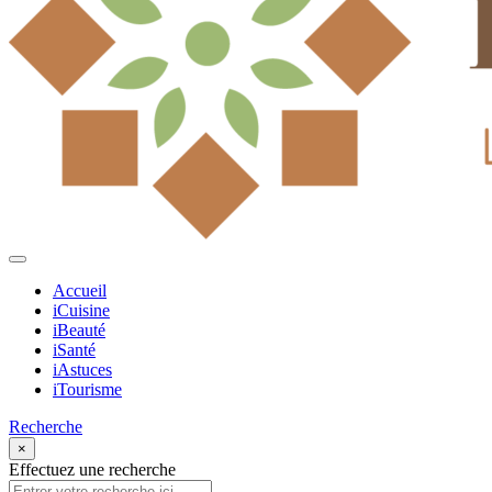
Accueil
iCuisine
iBeauté
iSanté
iAstuces
iTourisme
Recherche
×
Effectuez une recherche