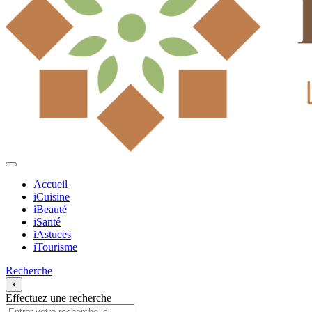
Accueil
iCuisine
iBeauté
iSanté
iAstuces
iTourisme
Recherche
×
Effectuez une recherche