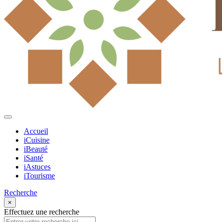
Accueil
iCuisine
iBeauté
iSanté
iAstuces
iTourisme
Recherche
×
Effectuez une recherche