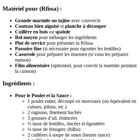
Matériel pour (Rfissa) :
Grande marmite ou tajine
avec couvercle
Couteau bien aiguisé
et
planche à découper
Cuillère en bois
ou
spatule
Bol moyen
pour mélanger les ingrédients
Plat de service
pour présenter la Rfissa
Passoire fine
(si nécessaire pour égoutter les lentilles)
Casserole
pour préparer les msemen (si vous les préparez
maison)
Film alimentaire
(optionnel, pour couvrir la marmite pendant
la cuisson)
Ingrédients :
Pour le Poulet et la Sauce :
1 poulet entier, découpé en morceaux (ou équivalent en
cuisses, pilons, etc.)
2 oignons, finement hachés
3 gousses d’ail, émincées
½ tasse de lentilles, rincées et égouttées
¼ tasse de fenugrec (hilba)
2 cuillères à soupe de smen (beurre rance)