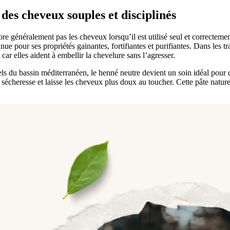
 des cheveux souples et disciplinés
lore généralement pas les cheveux lorsqu’il est utilisé seul et correctem
ue pour ses propriétés gainantes, fortifiantes et purifiantes. Dans les t
ar elles aident à embellir la chevelure sans l’agresser.
els du bassin méditerranéen, le henné neutre devient un soin idéal pour di
r la sécheresse et laisse les cheveux plus doux au toucher. Cette pâte nat