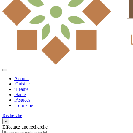
Accueil
iCuisine
iBeauté
iSanté
iAstuces
iTourisme
Recherche
×
Effectuez une recherche