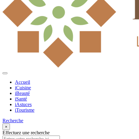
Accueil
iCuisine
iBeauté
iSanté
iAstuces
iTourisme
Recherche
×
Effectuez une recherche