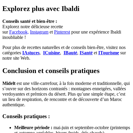
Explorez plus avec Ibaldi
Conseils santé et bien-être :
Explorez notre délicieuse recette
sur
Facebook,
Instagram
et
Pinterest
pour une expérience Ibaldi
inoubliable !
Pour plus de recettes naturelles et de conseils bien-être, visitez nos
catégories
IAstuces
,
ICuisine
,
IBauté
,
ISanté
et
ITourisme
sur
notre site Web.
Conclusion et conseils pratiques
Midelt
est une ville-carrefour, à la fois moderne et traditionnelle, qui
s’ouvre sur des horizons contrastés : montagnes enneigées, vallées
verdoyantes et prémices du désert. Plus qu’une simple étape, c’est
un lieu de respiration, de rencontre et de découverte d’un Maroc
authentique.
Conseils pratiques :
Meilleure période :
mai-juin et septembre-octobre (printemps
et automne agréables, hivers froids, étés chauds).