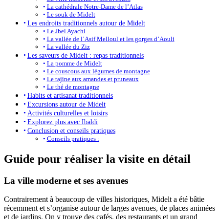
La cathédrale Notre-Dame de l’Atlas
Le souk de Midelt
Les endroits traditionnels autour de Midelt
Le Jbel Ayachi
La vallée de l’Asif Melloul et les gorges d’Aouli
La vallée du Ziz
Les saveurs de Midelt : repas traditionnels
La pomme de Midelt
Le couscous aux légumes de montagne
Le tajine aux amandes et pruneaux
Le thé de montagne
Habits et artisanat traditionnels
Excursions autour de Midelt
Activités culturelles et loisirs
Explorez plus avec Ibaldi
Conclusion et conseils pratiques
Conseils pratiques :
Guide pour réaliser la visite en détail
La ville moderne et ses avenues
Contrairement à beaucoup de villes historiques, Midelt a été bâtie
récemment et s’organise autour de larges avenues, de places animées
et de jardins. On y trouve des cafés, des restaurants et un grand