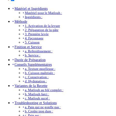
Matériel et Ingrédients
Matériel pour le Matlouh :
Ingrédients :
Méthode
1. Activation de la levure
2. Préparation de la pâte
3. Première levée
4. Façonnage
5. Cuisson
Finition et Service
a. Refroidissement :
b. Service :
Durée de Préparation
Conseils Supplémentaires
a. Texture moelleuse :
b. Cuisson maîtrisée :
c. Conservation :
d. Hydratation :
Variantes de la Recette
a. Matlouh au blé complet :
b. Matlouh farci :
c. Matlouh sucré :
Troubleshooting et Solutions
a. Pain qui ne gonfle pas :
b. Croûte trop dure :
c. Pain sec :