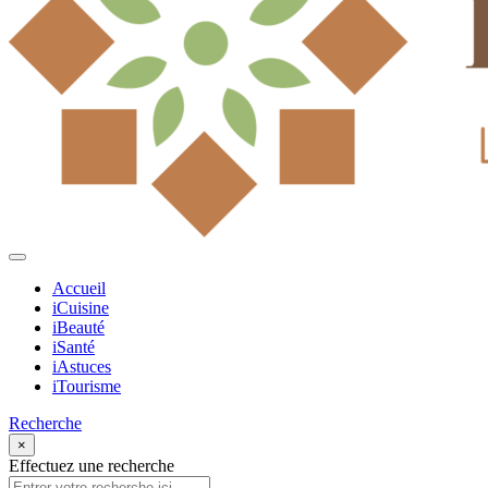
Accueil
iCuisine
iBeauté
iSanté
iAstuces
iTourisme
Recherche
×
Effectuez une recherche