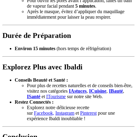
Pour ouvrir les pores avant l’application, faites un bain
de vapeur facial pendant
5 minutes
.
Après le masque, évitez d’appliquer du maquillage
immédiatement pour laisser la peau respirer.
Durée de Préparation
Environ 15 minutes
(hors temps de réfrigération)
Explorez Plus avec Ibaldi
Conseils Beauté et Santé :
Pour plus de recettes naturelles et de conseils bien-être,
visitez nos catégories
IAstuces
,
ICuisine
,
IBauté
,
ISanté
et
ITourisme
sur notre site Web.
Restez Connectés :
Explorez notre délicieuse recette
sur
Facebook,
Instagram
et
Pinterest
pour une
expérience Ibaldi inoubliable !
Conclusion