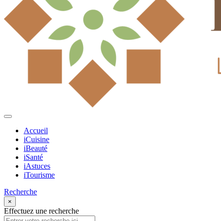
Accueil
iCuisine
iBeauté
iSanté
iAstuces
iTourisme
Recherche
×
Effectuez une recherche