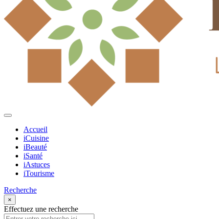
Accueil
iCuisine
iBeauté
iSanté
iAstuces
iTourisme
Recherche
×
Effectuez une recherche