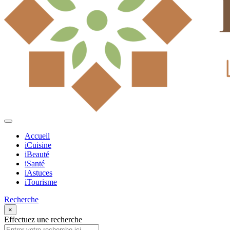
Accueil
iCuisine
iBeauté
iSanté
iAstuces
iTourisme
Recherche
×
Effectuez une recherche