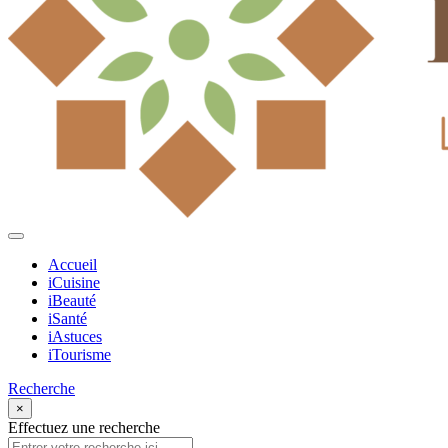
Accueil
iCuisine
iBeauté
iSanté
iAstuces
iTourisme
Recherche
×
Effectuez une recherche