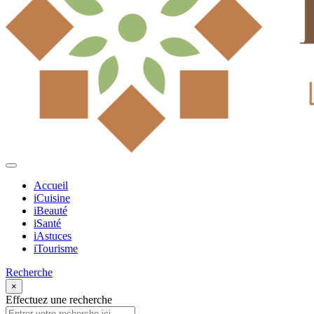
Accueil
iCuisine
iBeauté
iSanté
iAstuces
iTourisme
Recherche
×
Effectuez une recherche