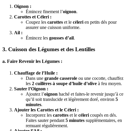
Oignon :
Émincez finement l’
oignon
.
Carottes et Céleri :
Coupez les
carottes
et le
céleri
en petits dés pour
assurer une cuisson uniforme.
Ail :
Émincez les
gousses d’ail
.
3. Cuisson des Légumes et des Lentilles
a. Faire Revenir les Légumes :
Chauffage de l’Huile :
Dans une
grande casserole
ou une cocotte, chauffez
les
2 cuillères à soupe d’huile d’olive
à feu moyen.
Sauter l’Oignon :
Ajoutez l’
oignon
haché et faites-le revenir jusqu’à ce
qu’il soit translucide et légèrement doré, environ
5
minutes
.
Ajouter les Carottes et le Céleri :
Incorporez les
carottes
et le
céleri
coupés en dés.
Faites sauter pendant
5 minutes
supplémentaires, en
remuant régulièrement.
Ajouter l’Ail :