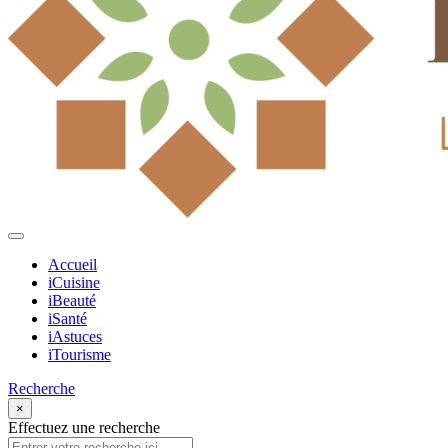
Accueil
iCuisine
iBeauté
iSanté
iAstuces
iTourisme
Recherche
×
Effectuez une recherche