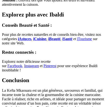
Solution :
couvrez dès que vous ajoutez les œufs et surveillez
attentivement la cuisson.
Explorez plus avec Ibaldi
Conseils Beauté et Santé :
Pour plus de recettes naturelles et de conseils bien-être, visitez nos
catégories
iAstuces
,
iCuisine
,
iBeauté
,
iSanté
et
iTourisme
sur
notre site Web.
Restez connectés :
Explorez notre délicieuse recette
sur
Facebook,
Instagram
et
Pinterest
pour une expérience Ibaldi
inoubliable !
Conclusion
La Kefta Mkaouara est un plat généreux, savoureux et familial, qui
incarne toute la chaleur et la gourmandise de la cuisine marocaine.
Facile à réaliser, riche en arômes, et idéale pour partager un moment
convivial autour d’un bon pain, cette recette est un véritable trésor