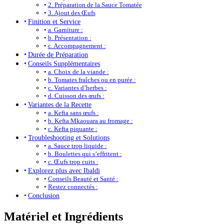
2. Préparation de la Sauce Tomatée
3. Ajout des Œufs
Finition et Service
a. Garniture :
b. Présentation :
c. Accompagnement :
Durée de Préparation
Conseils Supplémentaires
a. Choix de la viande :
b. Tomates fraîches ou en purée :
c. Variantes d’herbes :
d. Cuisson des œufs :
Variantes de la Recette
a. Kefta sans œufs :
b. Kefta Mkaouara au fromage :
c. Kefta piquante :
Troubleshooting et Solutions
a. Sauce trop liquide :
b. Boulettes qui s’effritent :
c. Œufs trop cuits :
Explorez plus avec Ibaldi
Conseils Beauté et Santé :
Restez connectés :
Conclusion
Matériel et Ingrédients