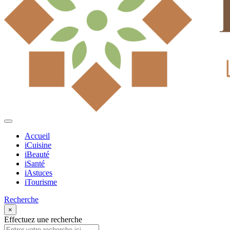
Accueil
iCuisine
iBeauté
iSanté
iAstuces
iTourisme
Recherche
×
Effectuez une recherche