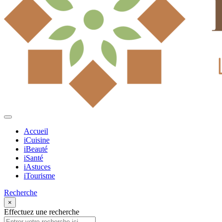
Accueil
iCuisine
iBeauté
iSanté
iAstuces
iTourisme
Recherche
×
Effectuez une recherche