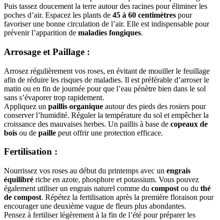
Puis tassez doucement la terre autour des racines pour éliminer les
poches d’air. Espacez les plants de
45 à 60 centimètres
pour
favoriser une bonne circulation de l’air. Elle est indispensable pour
prévenir l’apparition de
maladies fongiques
.
Arrosage et Paillage
:
Arrosez régulièrement vos roses, en évitant de mouiller le feuillage
afin de réduire les risques de maladies. Il est préférable d’arroser le
matin ou en fin de journée pour que l’eau pénètre bien dans le sol
sans s’évaporer trop rapidement.
Appliquez un
paillis organique
autour des pieds des rosiers pour
conserver l’humidité. Réguler la température du sol et empêcher la
croissance des mauvaises herbes. Un paillis à base de
copeaux de
bois
ou de
paille
peut offrir une protection efficace.
Fertilisation
:
Nourrissez vos roses au début du printemps avec un
engrais
équilibré
riche en azote, phosphore et potassium. Vous pouvez
également utiliser un engrais naturel comme du
compost
ou du
thé
de compost
. Répétez la fertilisation après la première floraison pour
encourager une deuxième vague de fleurs plus abondantes.
Pensez à fertiliser légèrement à la fin de l’été pour préparer les