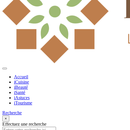
Accueil
iCuisine
iBeauté
iSanté
iAstuces
iTourisme
Recherche
×
Effectuez une recherche