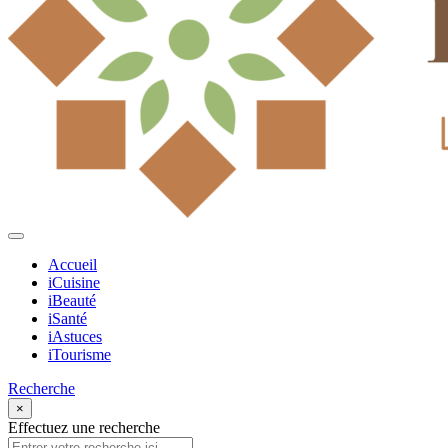
Accueil
iCuisine
iBeauté
iSanté
iAstuces
iTourisme
Recherche
×
Effectuez une recherche