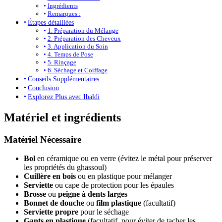
Ingrédients
Remarques :
Étapes détaillées
1. Préparation du Mélange
2. Préparation des Cheveux
3. Application du Soin
4. Temps de Pose
5. Rinçage
6. Séchage et Coiffage
Conseils Supplémentaires
Conclusion
Explorez Plus avec Ibaldi
Matériel et ingrédients
Matériel Nécessaire
Bol
en céramique ou en verre (évitez le métal pour préserver
les propriétés du ghassoul)
Cuillère en bois
ou en plastique pour mélanger
Serviette
ou cape de protection pour les épaules
Brosse
ou
peigne à dents larges
Bonnet de douche
ou
film plastique
(facultatif)
Serviette propre
pour le séchage
Gants en plastique
(facultatif, pour éviter de tacher les