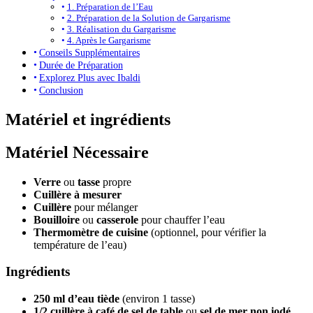
1. Préparation de l’Eau
2. Préparation de la Solution de Gargarisme
3. Réalisation du Gargarisme
4. Après le Gargarisme
Conseils Supplémentaires
Durée de Préparation
Explorez Plus avec Ibaldi
Conclusion
Matériel et ingrédients
Matériel Nécessaire
Verre
ou
tasse
propre
Cuillère à mesurer
Cuillère
pour mélanger
Bouilloire
ou
casserole
pour chauffer l’eau
Thermomètre de cuisine
(optionnel, pour vérifier la
température de l’eau)
Ingrédients
250 ml d’eau tiède
(environ 1 tasse)
1/2 cuillère à café de sel de table
ou
sel de mer non iodé