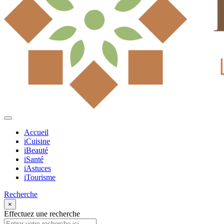
Accueil
iCuisine
iBeauté
iSanté
iAstuces
iTourisme
Recherche
×
Effectuez une recherche