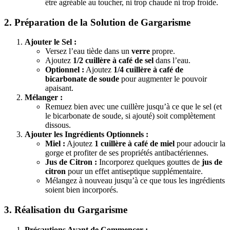
être agréable au toucher, ni trop chaude ni trop froide.
2. Préparation de la Solution de Gargarisme
Ajouter le Sel :
Versez l’eau tiède dans un
verre
propre.
Ajoutez
1/2 cuillère à café de sel
dans l’eau.
Optionnel :
Ajoutez
1/4 cuillère à café de
bicarbonate de soude
pour augmenter le pouvoir
apaisant.
Mélanger :
Remuez bien avec une cuillère jusqu’à ce que le sel (et
le bicarbonate de soude, si ajouté) soit complètement
dissous.
Ajouter les Ingrédients Optionnels :
Miel :
Ajoutez
1 cuillère à café de miel
pour adoucir la
gorge et profiter de ses propriétés antibactériennes.
Jus de Citron :
Incorporez quelques gouttes de
jus de
citron
pour un effet antiseptique supplémentaire.
Mélangez à nouveau jusqu’à ce que tous les ingrédients
soient bien incorporés.
3. Réalisation du Gargarisme
Précautions Avant de Commencer :