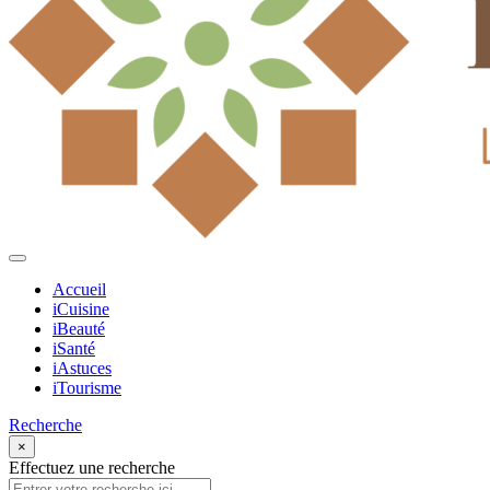
Accueil
iCuisine
iBeauté
iSanté
iAstuces
iTourisme
Recherche
×
Effectuez une recherche