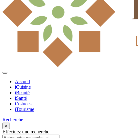
Accueil
iCuisine
iBeauté
iSanté
iAstuces
iTourisme
Recherche
×
Effectuez une recherche