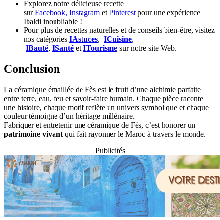
Explorez notre délicieuse recette
sur
Facebook,
Instagram
et
Pinterest
pour une expérience
Ibaldi inoubliable !
Pour plus de recettes naturelles et de conseils bien-être, visitez
nos catégories
IAstuces
,
ICuisine
,
IBauté
,
ISanté
et
ITourisme
sur notre site Web.
Conclusion
La céramique émaillée de Fès est le fruit d’une alchimie parfaite
entre terre, eau, feu et savoir-faire humain. Chaque pièce raconte
une histoire, chaque motif reflète un univers symbolique et chaque
couleur témoigne d’un héritage millénaire.
Fabriquer et entretenir une céramique de Fès, c’est honorer un
patrimoine vivant
qui fait rayonner le Maroc à travers le monde.
Publicités