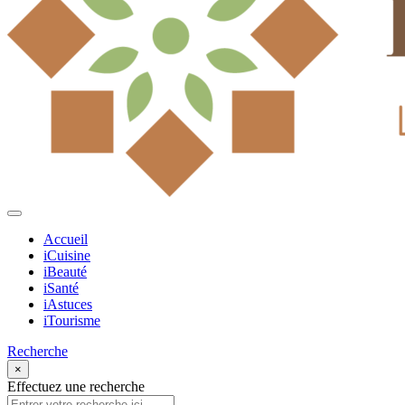
Accueil
iCuisine
iBeauté
iSanté
iAstuces
iTourisme
Recherche
×
Effectuez une recherche