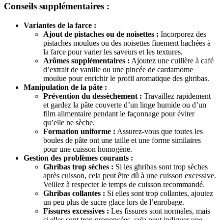
Conseils supplémentaires :
Variantes de la farce :
Ajout de pistaches ou de noisettes :
Incorporez des
pistaches moulues ou des noisettes finement hachées à
la farce pour varier les saveurs et les textures.
Arômes supplémentaires :
Ajoutez une cuillère à café
d’extrait de vanille ou une pincée de cardamome
moulue pour enrichir le profil aromatique des ghribas.
Manipulation de la pâte :
Prévention du dessèchement :
Travaillez rapidement
et gardez la pâte couverte d’un linge humide ou d’un
film alimentaire pendant le façonnage pour éviter
qu’elle ne sèche.
Formation uniforme :
Assurez-vous que toutes les
boules de pâte ont une taille et une forme similaires
pour une cuisson homogène.
Gestion des problèmes courants :
Ghribas trop sèches :
Si les ghribas sont trop sèches
après cuisson, cela peut être dû à une cuisson excessive.
Veillez à respecter le temps de cuisson recommandé.
Ghribas collantes :
Si elles sont trop collantes, ajoutez
un peu plus de sucre glace lors de l’enrobage.
Fissures excessives :
Les fissures sont normales, mais
si elles sont trop prononcées, cela peut indiquer une