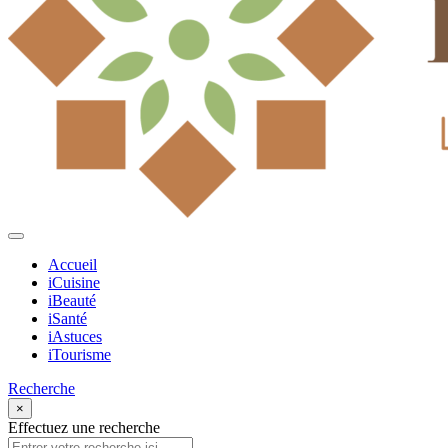
Accueil
iCuisine
iBeauté
iSanté
iAstuces
iTourisme
Recherche
×
Effectuez une recherche