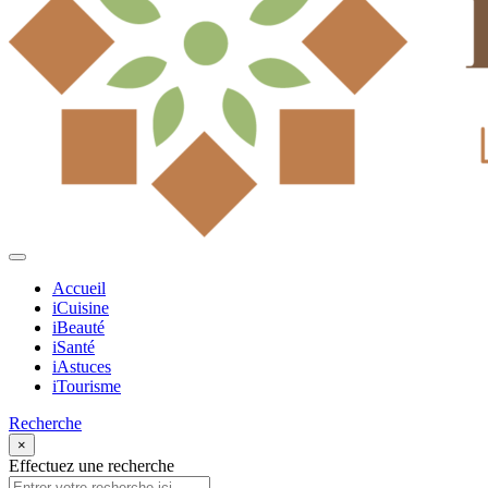
Accueil
iCuisine
iBeauté
iSanté
iAstuces
iTourisme
Recherche
×
Effectuez une recherche