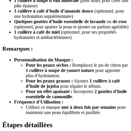
1 cuillère à soupe d’eau minérale
(juste assez pour créer une
pâte épaisse)
1 cuillère à café d’huile d’amande douce
(optionnel, pour
une hydratation supplémentaire)
Quelques gouttes d’huile essentielle de lavande
ou
de rose
(optionnel, pour apaiser la peau et ajouter un parfum agréable)
1 cuillère à café de miel
(optionnel, pour ses propriétés
hydratantes et antibactériennes)
Remarques :
Personnalisation du Masque :
Pour les peaux sèches :
Remplacez le jus de citron par
1 cuillère à soupe de yaourt nature
pour apporter
plus d’hydratation.
Pour les peaux grasses :
Ajoutez
1 cuillère à café
d’huile de jojoba
pour réguler le sébum.
Pour un effet apaisant :
Incorporez
2 gouttes d’huile
essentielle de camomille
.
Fréquence d’Utilisation :
Utilisez ce masque
une à deux fois par semaine
pour
maintenir une peau équilibrée et purifiée.
Étapes détaillées