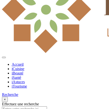
Accueil
iCuisine
iBeauté
iSanté
iAstuces
iTourisme
Recherche
×
Effectuez une recherche