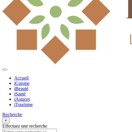
Accueil
iCuisine
iBeauté
iSanté
iAstuces
iTourisme
Recherche
×
Effectuez une recherche