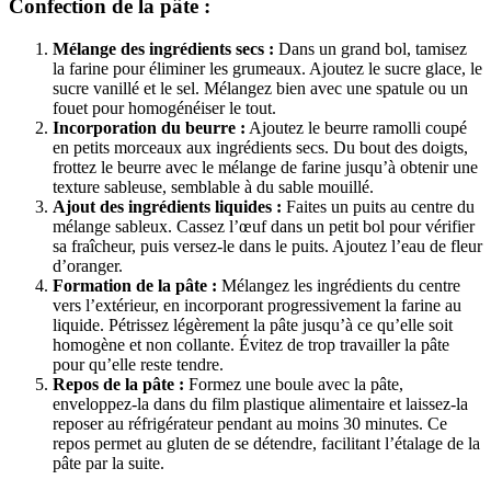
Confection
de la pâte :
Mélange des ingrédients secs :
Dans un grand bol, tamisez
la farine pour éliminer les grumeaux. Ajoutez le sucre glace, le
sucre vanillé et le sel. Mélangez bien avec une spatule ou un
fouet pour homogénéiser le tout.
Incorporation du beurre :
Ajoutez le beurre ramolli coupé
en petits morceaux aux ingrédients secs. Du bout des doigts,
frottez le beurre avec le mélange de farine jusqu’à obtenir une
texture sableuse, semblable à du sable mouillé.
Ajout des ingrédients liquides :
Faites un puits au centre du
mélange sableux. Cassez l’œuf dans un petit bol pour vérifier
sa fraîcheur, puis versez-le dans le puits. Ajoutez l’eau de fleur
d’oranger.
Formation de la pâte :
Mélangez les ingrédients du centre
vers l’extérieur, en incorporant progressivement la farine au
liquide. Pétrissez légèrement la pâte jusqu’à ce qu’elle soit
homogène et non collante. Évitez de trop travailler la pâte
pour qu’elle reste tendre.
Repos de la pâte :
Formez une boule avec la pâte,
enveloppez-la dans du film plastique alimentaire et laissez-la
reposer au réfrigérateur pendant au moins 30 minutes. Ce
repos permet au gluten de se détendre, facilitant l’étalage de la
pâte par la suite.