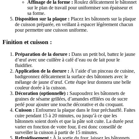
Affinage de la forme :
Roulez délicatement le bâtonnet
sur le plan de travail pour uniformiser son épaisseur et
sa forme.
Disposition sur la plaque :
Placez les bâtonnets sur la plaque
de cuisson préparée, en veillant à espacer légèrement chacun
pour permettre une cuisson uniforme.
Finition et cuisson :
Préparation de la dorure :
Dans un petit bol, battez le jaune
d’œuf avec une cuillère à café d’eau ou de lait pour le
fluidifier.
Application de la dorure :
À l’aide d’un pinceau de cuisine,
badigeonnez délicatement la surface des bâtonnets avec le
mélange de jaune d’œuf. Cette étape leur donnera une belle
couleur dorée à la cuisson.
Décoration (optionnelle) :
Saupoudrez les bâtonnets de
graines de sésame grillées, d’amandes effilées ou de sucre
perlé pour ajouter une touche décorative et du croquant.
Cuisson :
Enfournez la plaque dans le four préchauffé. Faites
cuire pendant 15 à 20 minutes, ou jusqu’à ce que les
bâtonnets soient dorés et que la pâte soit cuite. La durée peut
varier en fonction de votre four, il est donc conseillé de
surveiller la cuisson à partir de 15 minutes.
Refroidissement :
À la sortie du four, laissez les bâtonnets