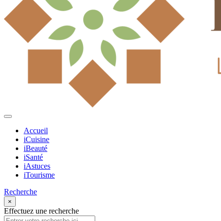
Accueil
iCuisine
iBeauté
iSanté
iAstuces
iTourisme
Recherche
×
Effectuez une recherche