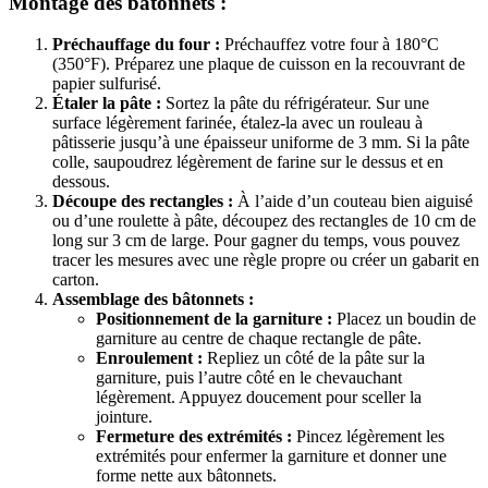
Montage des bâtonnets :
Préchauffage du four :
Préchauffez votre four à 180°C
(350°F). Préparez une plaque de cuisson en la recouvrant de
papier sulfurisé.
Étaler la pâte :
Sortez la pâte du réfrigérateur. Sur une
surface légèrement farinée, étalez-la avec un rouleau à
pâtisserie jusqu’à une épaisseur uniforme de 3 mm. Si la pâte
colle, saupoudrez légèrement de farine sur le dessus et en
dessous.
Découpe des rectangles :
À l’aide d’un couteau bien aiguisé
ou d’une roulette à pâte, découpez des rectangles de 10 cm de
long sur 3 cm de large. Pour gagner du temps, vous pouvez
tracer les mesures avec une règle propre ou créer un gabarit en
carton.
Assemblage des bâtonnets :
Positionnement de la garniture :
Placez un boudin de
garniture au centre de chaque rectangle de pâte.
Enroulement :
Repliez un côté de la pâte sur la
garniture, puis l’autre côté en le chevauchant
légèrement. Appuyez doucement pour sceller la
jointure.
Fermeture des extrémités :
Pincez légèrement les
extrémités pour enfermer la garniture et donner une
forme nette aux bâtonnets.