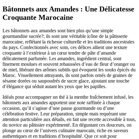
Bâtonnets aux Amandes : Une Délicatesse
Croquante Marocaine
Les bâtonnets aux amandes sont bien plus qu’une simple
gourmandise sucrée?; ils sont une véritable icône de la pâtisserie
marocaine, reflétant la richesse culturelle et les traditions ancestrales
du pays. Confectionnés avec soin, ces délices allient une texture
croquante à l’extérieur à un cœur tendre de pâte d’amande
délicatement parfumée. Les amandes, ingrédient central, sont
finement moulues et souvent rehaussées d’eau de fleur d’oranger ou
de miel, libérant des arômes subtils qui évoquent les souks épicés du
Maroc. Visuellement attrayants, ils sont parfois ornés de graines de
sésame dorées ou saupoudrés de sucre glace, ajoutant une touche
d’élégance qui séduit autant les yeux que les papilles.
Idéals pour accompagner un thé à la menthe fraîchement infusé, les
bâtonnets aux amandes apportent une note raffinée à chaque
occasion, qu’il s’agisse d’une pause gourmande ou d’une
célébration festive. Leur préparation, simple mais requérant une
attention particulière aux détails, en fait une recette accessible à tous,
du novice au pâtissier expérimenté. En dégustant ces douceurs, on
plonge au cœur de l’univers culinaire marocain, riche en saveurs
authentiques et en traditions d’hospitalité. Que ce soit pour