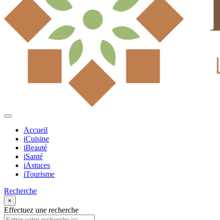
Accueil
iCuisine
iBeauté
iSanté
iAstuces
iTourisme
Recherche
×
Effectuez une recherche