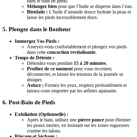
dans le bain de pieds.
Mélangez bien
pour que l’huile se disperse dans l’eau.
Bienfaits :
L’huile d’amande douce hydrate la peau et
laisse les pieds incroyablement doux.
5. Plongez dans le Bonheur
Immergez Vos Pieds :
Asseyez-vous confortablement et plongez vos pieds
dans cette
concoction revitalisante
.
Temps de Détente :
Détendez-vous pendant
15 à 20 minutes
.
Profitez de ce moment
pour vous recentrer,
déconnecter, et laisser les tensions de la journée se
dissiper.
Astuce :
Fermez les yeux, respirez profondément et
laissez-vous emporter par les arômes apaisants.
6. Post-Bain de Pieds
Exfoliation (Optionnelle) :
Après le bain, utilisez une
pierre ponce
pour éliminer
les peaux mortes, en insistant sur les zones rugueuses
comme les talons.
Rinçage et Séchage :