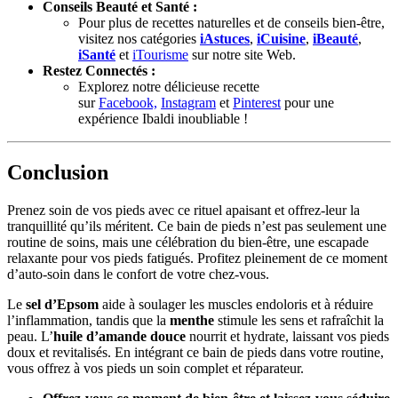
Conseils Beauté et Santé :
Pour plus de recettes naturelles et de conseils bien-être,
visitez nos catégories
iAstuces
,
iCuisine
,
iBeauté
,
iSanté
et
iTourisme
sur notre site Web.
Restez Connectés :
Explorez notre délicieuse recette
sur
Facebook,
Instagram
et
Pinterest
pour une
expérience Ibaldi inoubliable !
Conclusion
Prenez soin de vos pieds avec ce rituel apaisant et offrez-leur la
tranquillité qu’ils méritent. Ce bain de pieds n’est pas seulement une
routine de soins, mais une célébration du bien-être, une escapade
relaxante pour vos pieds fatigués. Profitez pleinement de ce moment
d’auto-soin dans le confort de votre chez-vous.
Le
sel d’Epsom
aide à soulager les muscles endoloris et à réduire
l’inflammation, tandis que la
menthe
stimule les sens et rafraîchit la
peau. L’
huile d’amande douce
nourrit et hydrate, laissant vos pieds
doux et revitalisés. En intégrant ce bain de pieds dans votre routine,
vous offrez à vos pieds un soin complet et réparateur.