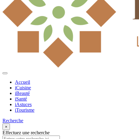
Accueil
iCuisine
iBeauté
iSanté
iAstuces
iTourisme
Recherche
×
Effectuez une recherche