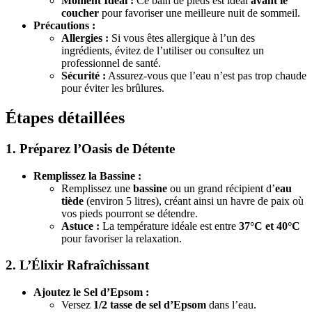
Moment Idéal :
Ce bain de pieds est idéal
avant le
coucher
pour favoriser une meilleure nuit de sommeil.
Précautions :
Allergies :
Si vous êtes allergique à l’un des
ingrédients, évitez de l’utiliser ou consultez un
professionnel de santé.
Sécurité :
Assurez-vous que l’eau n’est pas trop chaude
pour éviter les brûlures.
Étapes détaillées
1. Préparez l’Oasis de Détente
Remplissez la Bassine :
Remplissez une
bassine
ou un grand récipient d’
eau
tiède
(environ 5 litres), créant ainsi un havre de paix où
vos pieds pourront se détendre.
Astuce :
La température idéale est entre
37°C et 40°C
pour favoriser la relaxation.
2. L’Élixir Rafraîchissant
Ajoutez le Sel d’Epsom :
Versez
1/2 tasse de sel d’Epsom
dans l’eau.