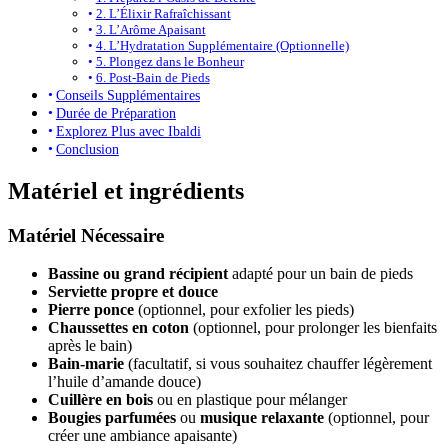
2. L’Élixir Rafraîchissant
3. L’Arôme Apaisant
4. L’Hydratation Supplémentaire (Optionnelle)
5. Plongez dans le Bonheur
6. Post-Bain de Pieds
Conseils Supplémentaires
Durée de Préparation
Explorez Plus avec Ibaldi
Conclusion
Matériel et ingrédients
Matériel Nécessaire
Bassine ou grand récipient
adapté pour un bain de pieds
Serviette propre et douce
Pierre ponce
(optionnel, pour exfolier les pieds)
Chaussettes en coton
(optionnel, pour prolonger les bienfaits
après le bain)
Bain-marie
(facultatif, si vous souhaitez chauffer légèrement
l’huile d’amande douce)
Cuillère en bois
ou en plastique pour mélanger
Bougies parfumées
ou
musique relaxante
(optionnel, pour
créer une ambiance apaisante)