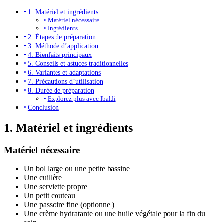
1. Matériel et ingrédients
Matériel nécessaire
Ingrédients
2. Étapes de préparation
3. Méthode d’application
4. Bienfaits principaux
5. Conseils et astuces traditionnelles
6. Variantes et adaptations
7. Précautions d’utilisation
8. Durée de préparation
Explorez plus avec Ibaldi
Conclusion
1. Matériel et ingrédients
Matériel nécessaire
Un bol large ou une petite bassine
Une cuillère
Une serviette propre
Un petit couteau
Une passoire fine (optionnel)
Une crème hydratante ou une huile végétale pour la fin du