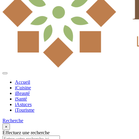
Accueil
iCuisine
iBeauté
iSanté
iAstuces
iTourisme
Recherche
×
Effectuez une recherche