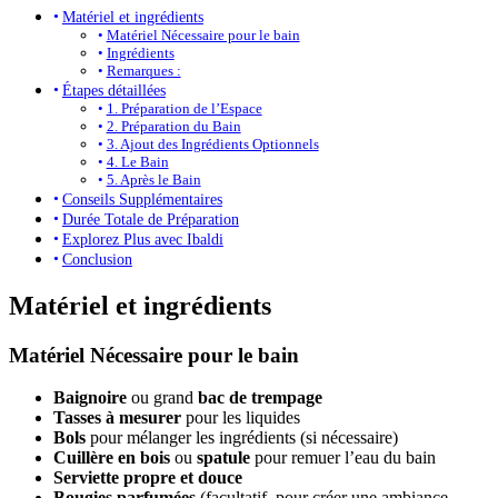
Matériel et ingrédients
Matériel Nécessaire pour le bain
Ingrédients
Remarques :
Étapes détaillées
1. Préparation de l’Espace
2. Préparation du Bain
3. Ajout des Ingrédients Optionnels
4. Le Bain
5. Après le Bain
Conseils Supplémentaires
Durée Totale de Préparation
Explorez Plus avec Ibaldi
Conclusion
Matériel et ingrédients
Matériel Nécessaire pour le bain
Baignoire
ou grand
bac de trempage
Tasses à mesurer
pour les liquides
Bols
pour mélanger les ingrédients (si nécessaire)
Cuillère en bois
ou
spatule
pour remuer l’eau du bain
Serviette propre et douce
Bougies parfumées
(facultatif, pour créer une ambiance