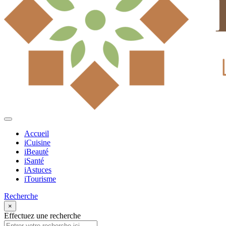
Accueil
iCuisine
iBeauté
iSanté
iAstuces
iTourisme
Recherche
×
Effectuez une recherche