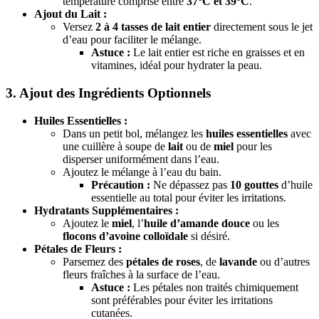
température comprise entre
37°C et 39°C
.
Ajout du Lait :
Versez
2 à 4 tasses de lait entier
directement sous le jet
d’eau pour faciliter le mélange.
Astuce :
Le lait entier est riche en graisses et en
vitamines, idéal pour hydrater la peau.
3. Ajout des Ingrédients Optionnels
Huiles Essentielles :
Dans un petit bol, mélangez les
huiles essentielles
avec
une cuillère à soupe de
lait
ou de
miel
pour les
disperser uniformément dans l’eau.
Ajoutez le mélange à l’eau du bain.
Précaution :
Ne dépassez pas
10 gouttes
d’huile
essentielle au total pour éviter les irritations.
Hydratants Supplémentaires :
Ajoutez le
miel
, l’
huile d’amande douce
ou les
flocons d’avoine colloïdale
si désiré.
Pétales de Fleurs :
Parsemez des
pétales de roses
, de
lavande
ou d’autres
fleurs fraîches à la surface de l’eau.
Astuce :
Les pétales non traités chimiquement
sont préférables pour éviter les irritations
cutanées.