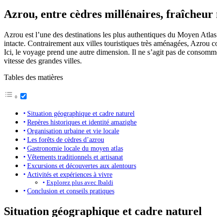
Azrou, entre cèdres millénaires, fraîche
Azrou est l’une des destinations les plus authentiques du Moyen Atlas 
intacte. Contrairement aux villes touristiques très aménagées, Azrou
Ici, le voyage prend une autre dimension. Il ne s’agit pas de consommer d
vitesse des grandes villes.
Tables des matières
Situation géographique et cadre naturel
Repères historiques et identité amazighe
Organisation urbaine et vie locale
Les forêts de cèdres d’azrou
Gastronomie locale du moyen atlas
Vêtements traditionnels et artisanat
Excursions et découvertes aux alentours
Activités et expériences à vivre
Explorez plus avec Ibaldi
Conclusion et conseils pratiques
Situation géographique et cadre naturel