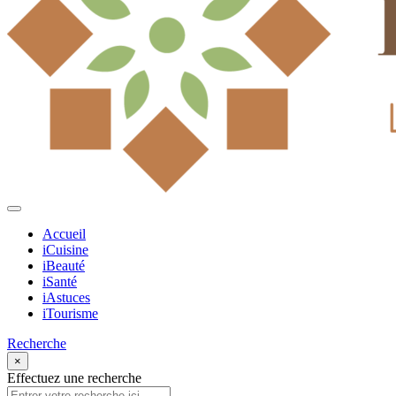
Accueil
iCuisine
iBeauté
iSanté
iAstuces
iTourisme
Recherche
×
Effectuez une recherche